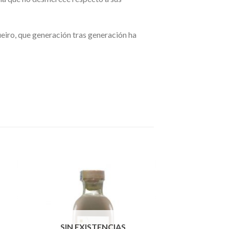
ueiro, que generación tras generación ha
SIN EXISTENCIAS
SIN EXI