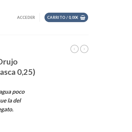
ACCEDER
CARRITO /
0,00
€
Orujo
asca 0,25)
 agua poco
e la del
egato.