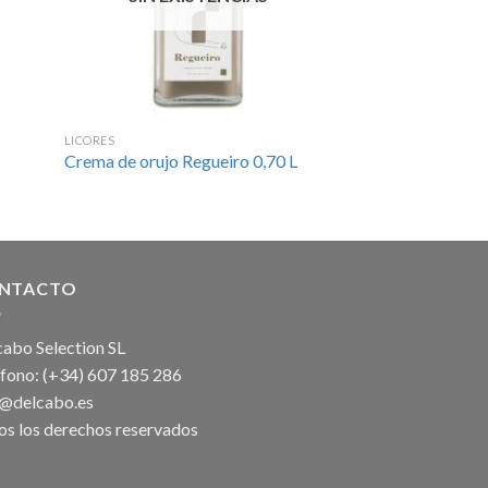
LICORES
LICORES
Crema de orujo Regueiro 0,70 L
Limonciño Regueir
0,25)
NTACTO
abo Selection SL
éfono: (+34) 607 185 286
o@delcabo.es
os los derechos reservados