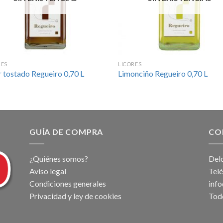
RES
LICORES
r tostado Regueiro 0,70 L
Limonciño Regueiro 0,70 L
GUÍA DE COMPRA
CO
¿Quiénes somos?
Delc
Aviso legal
Tel
Condiciones generales
inf
Privacidad y ley de cookies
Tod