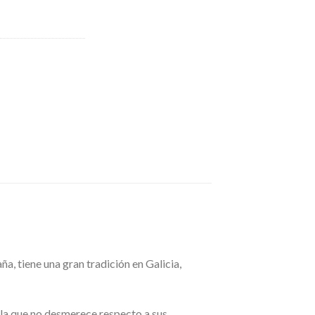
a, tiene una gran tradición en Galicia,
 la que no desmerece respecto a sus