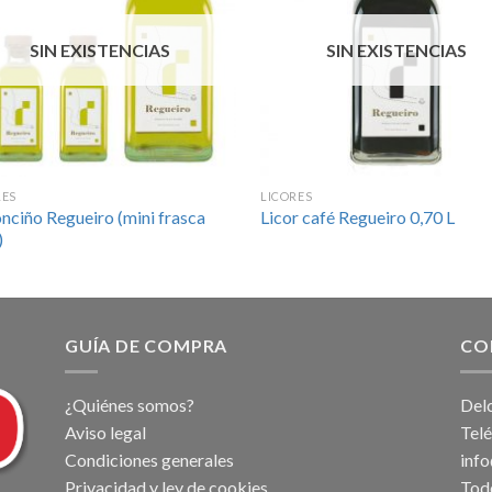
SIN EXISTENCIAS
SIN EXISTENCIAS
RES
LICORES
nciño Regueiro (mini frasca
Licor café Regueiro 0,70 L
)
GUÍA DE COMPRA
CO
¿Quiénes somos?
Delc
Aviso legal
Tel
Condiciones generales
inf
Privacidad y ley de cookies
Tod