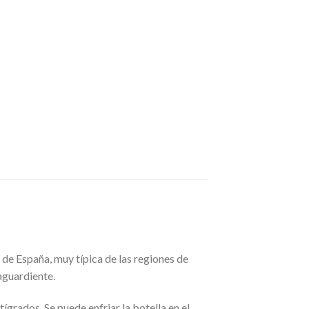
 de España, muy típica de las regiones de
aguardiente.
ígrados. Se puede enfriar la botella en el