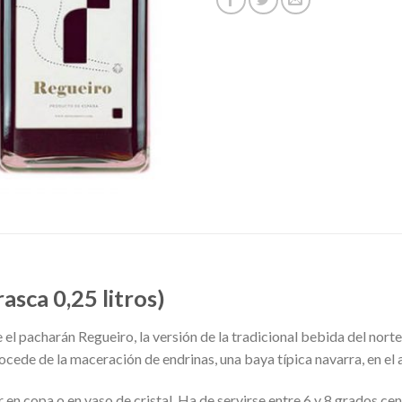
asca 0,25 litros)
el pacharán Regueiro, la versión de la tradicional bebida del norte
ocede de la maceración de endrinas, una baya típica navarra, en el 
n copa o en vaso de cristal. Ha de servirse entre 6 y 8 grados cent